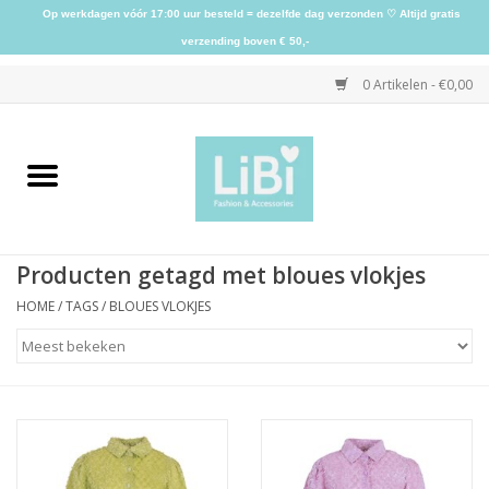
Op werkdagen vóór 17:00 uur besteld = dezelfde dag verzonden ♡ Altijd gratis
verzending boven € 50,-
0 Artikelen - €0,00
Home
NIEUW
Producten getagd met bloues vlokjes
Kleding
HOME
/
TAGS
/
BLOUES VLOKJES
Schoenen
Sieraden
Accessoires