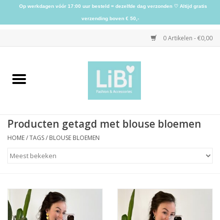
Op werkdagen vóór 17:00 uur besteld = dezelfde dag verzonden ♡ Altijd gratis
verzending boven € 50,-
0 Artikelen - €0,00
Home
NIEUW
Producten getagd met blouse bloemen
Kleding
HOME
/
TAGS
/
BLOUSE BLOEMEN
Schoenen
Sieraden
Accessoires