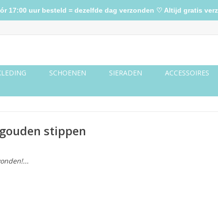
17:00 uur besteld = dezelfde dag verzonden ♡ Altijd gratis verz
KLEDING
SCHOENEN
SIERADEN
ACCESSOIRES
 gouden stippen
onden!...