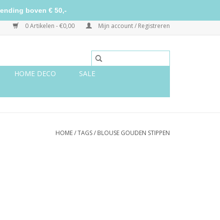
ending boven € 50,-
0 Artikelen - €0,00
Mijn account / Registreren
HOME DECO
SALE
HOME
/
TAGS
/
BLOUSE GOUDEN STIPPEN