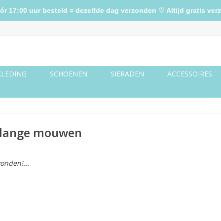
17:00 uur besteld = dezelfde dag verzonden ♡ Altijd gratis verz
KLEDING
SCHOENEN
SIERADEN
ACCESSOIRES
 lange mouwen
onden!...