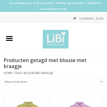
Op werkdagen vóór 17:00 uur besteld = dezelfde dag verzonden ♡ Altijd gratis
verzending boven € 50,-
0 Artikelen - €0,00
Home
NIEUW
Producten getagd met blouse met
Kleding
kraagje
HOME
/
TAGS
/
BLOUSE MET KRAAGJE
Schoenen
Sieraden
Accessoires