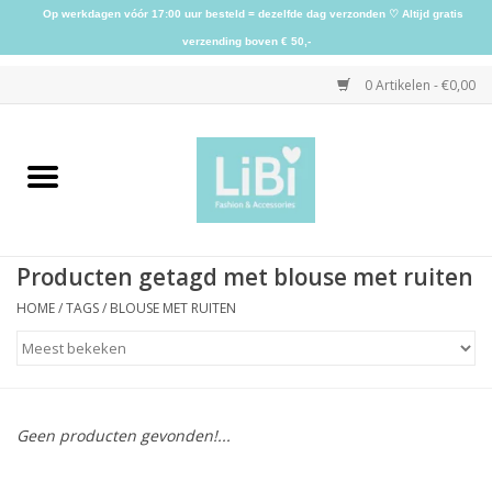
Op werkdagen vóór 17:00 uur besteld = dezelfde dag verzonden ♡ Altijd gratis
verzending boven € 50,-
0 Artikelen - €0,00
Home
NIEUW
Producten getagd met blouse met ruiten
Kleding
HOME
/
TAGS
/
BLOUSE MET RUITEN
Schoenen
Sieraden
Geen producten gevonden!...
Accessoires