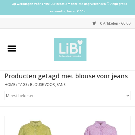
Op werkdagen vóór 17:00 uur besteld = dezelfde dag verzonden ♡ Altijd gratis
verzending boven € 50,-
0 Artikelen - €0,00
Home
NIEUW
Producten getagd met blouse voor jeans
Kleding
HOME
/
TAGS
/
BLOUSE VOOR JEANS
Schoenen
Sieraden
Accessoires