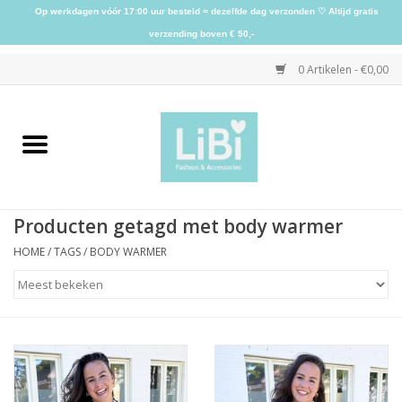
Op werkdagen vóór 17:00 uur besteld = dezelfde dag verzonden ♡ Altijd gratis
verzending boven € 50,-
0 Artikelen - €0,00
Home
NIEUW
Producten getagd met body warmer
Kleding
HOME
/
TAGS
/
BODY WARMER
Schoenen
Sieraden
Accessoires