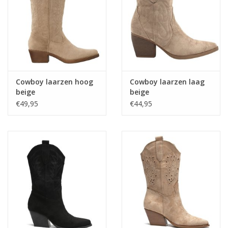
Home deco
SALE
Herensokken
Cowboy laarzen hoog
Cowboy laarzen laag
beige
beige
€49,95
€44,95