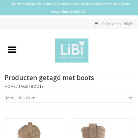
Op werkdagen vóór 17:00 uur besteld = dezelfde dag verzonden ♡ Altijd gratis
verzending boven € 50,-
0 Artikelen - €0,00
Home
NIEUW
Producten getagd met boots
Kleding
HOME
/
TAGS
/
BOOTS
Schoenen
Sieraden
Accessoires