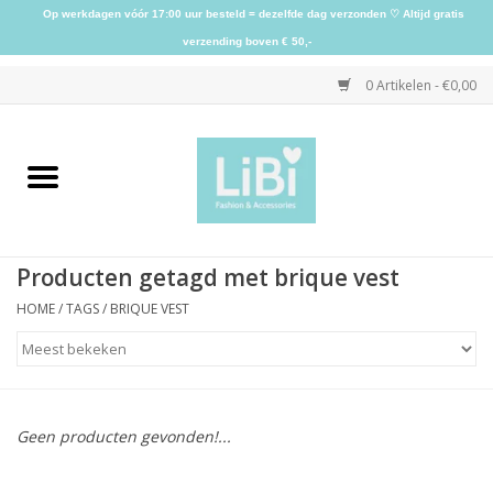
Op werkdagen vóór 17:00 uur besteld = dezelfde dag verzonden ♡ Altijd gratis
verzending boven € 50,-
0 Artikelen - €0,00
Home
NIEUW
Producten getagd met brique vest
Kleding
HOME
/
TAGS
/
BRIQUE VEST
Schoenen
Sieraden
Geen producten gevonden!...
Accessoires