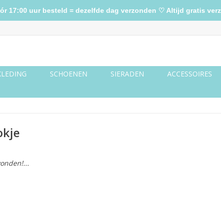
17:00 uur besteld = dezelfde dag verzonden ♡ Altijd gratis verz
KLEDING
SCHOENEN
SIERADEN
ACCESSOIRES
okje
onden!...