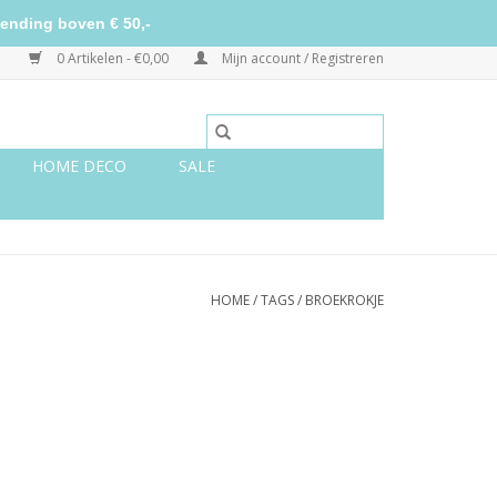
ending boven € 50,-
0 Artikelen - €0,00
Mijn account / Registreren
HOME DECO
SALE
HOME
/
TAGS
/
BROEKROKJE