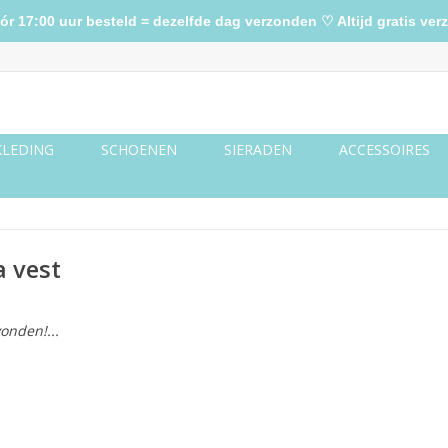
17:00 uur besteld = dezelfde dag verzonden ♡ Altijd gratis verz
KLEDING
SCHOENEN
SIERADEN
ACCESSOIRES
a vest
onden!...