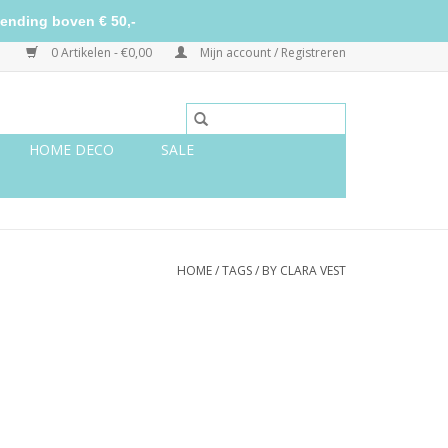
ending boven € 50,-
0 Artikelen - €0,00
Mijn account / Registreren
HOME DECO
SALE
HOME
/
TAGS
/
BY CLARA VEST