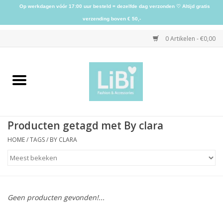
Op werkdagen vóór 17:00 uur besteld = dezelfde dag verzonden ♡ Altijd gratis
verzending boven € 50,-
0 Artikelen - €0,00
Home
NIEUW
Producten getagd met By clara
Kleding
HOME
/
TAGS
/
BY CLARA
Schoenen
Sieraden
Geen producten gevonden!...
Accessoires