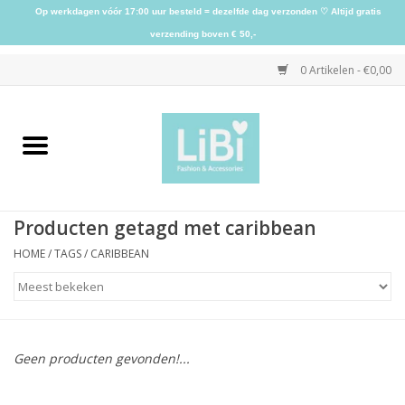
Op werkdagen vóór 17:00 uur besteld = dezelfde dag verzonden ♡ Altijd gratis
verzending boven € 50,-
0 Artikelen - €0,00
Home
NIEUW
Producten getagd met caribbean
Kleding
HOME
/
TAGS
/
CARIBBEAN
Schoenen
Sieraden
Geen producten gevonden!...
Accessoires