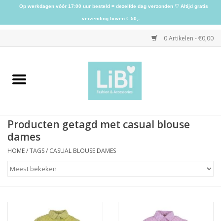
Op werkdagen vóór 17:00 uur besteld = dezelfde dag verzonden ♡ Altijd gratis
verzending boven € 50,-
0 Artikelen - €0,00
Home
NIEUW
Producten getagd met casual blouse
Kleding
dames
HOME
/
TAGS
/
CASUAL BLOUSE DAMES
Schoenen
Sieraden
Accessoires