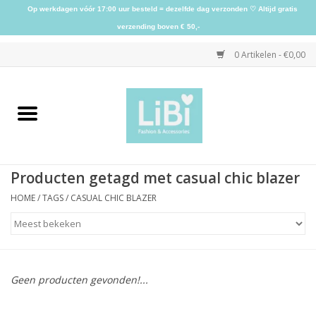
Op werkdagen vóór 17:00 uur besteld = dezelfde dag verzonden ♡ Altijd gratis
verzending boven € 50,-
0 Artikelen - €0,00
Home
NIEUW
Producten getagd met casual chic blazer
Kleding
HOME
/
TAGS
/
CASUAL CHIC BLAZER
Schoenen
Sieraden
Geen producten gevonden!...
Accessoires