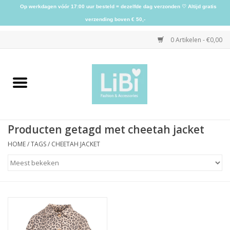
Op werkdagen vóór 17:00 uur besteld = dezelfde dag verzonden ♡ Altijd gratis
verzending boven € 50,-
0 Artikelen - €0,00
Home
NIEUW
Producten getagd met cheetah jacket
Kleding
HOME
/
TAGS
/
CHEETAH JACKET
Schoenen
Sieraden
Accessoires