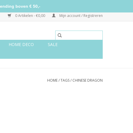
ending boven € 50,-
0 Artikelen - €0,00
Mijn account / Registreren
HOME DECO
SALE
HOME
/
TAGS
/
CHINESE DRAGON