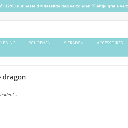
17:00 uur besteld = dezelfde dag verzonden ♡ Altijd gratis verz
KLEDING
SCHOENEN
SIERADEN
ACCESSOIRES
e dragon
onden!...