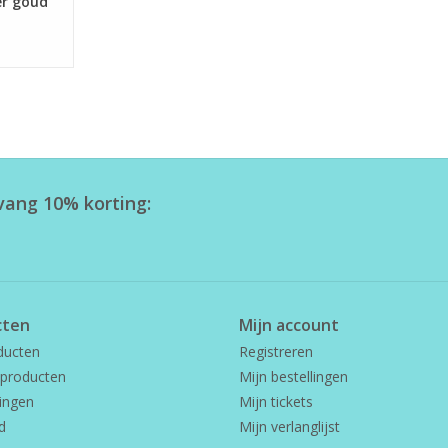
er goud
tvang 10% korting:
cten
Mijn account
ducten
Registreren
producten
Mijn bestellingen
ingen
Mijn tickets
d
Mijn verlanglijst