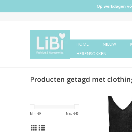
Op werkdagen vóór 
HOME
NIEUW
HERENSOKKEN
Producten getagd met clothin
Glitter top zw
Min: €
0
Max: €
45