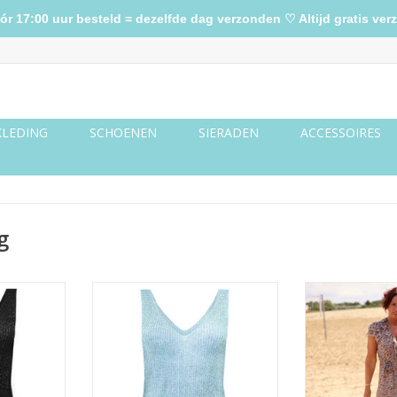
17:00 uur besteld = dezelfde dag verzonden ♡ Altijd gratis verz
KLEDING
SCHOENEN
SIERADEN
ACCESSOIRES
g
art
Glitter top licht blauw
Maxi ruffle
TOEVOEGEN AAN WINKELWAGEN