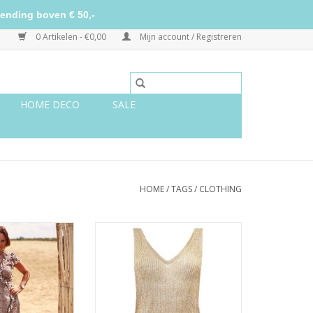
ending boven € 50,-
0 Artikelen - €0,00
Mijn account / Registreren
HOME DECO
SALE
HOME
/
TAGS
/
CLOTHING
 dress beige
Glitter top licht goud