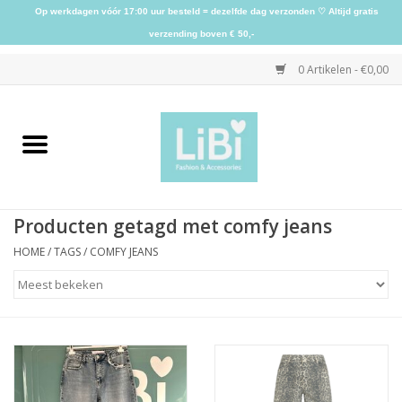
Op werkdagen vóór 17:00 uur besteld = dezelfde dag verzonden ♡ Altijd gratis
verzending boven € 50,-
0 Artikelen - €0,00
Home
NIEUW
Producten getagd met comfy jeans
Kleding
HOME
/
TAGS
/
COMFY JEANS
Schoenen
Sieraden
Accessoires