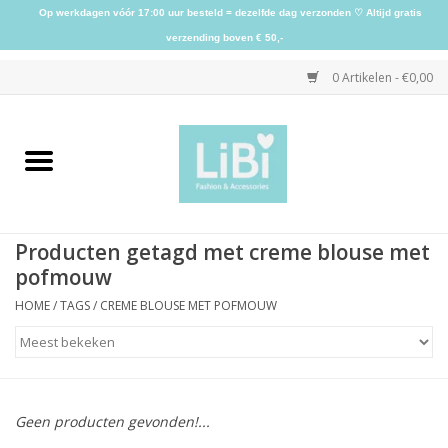
Op werkdagen vóór 17:00 uur besteld = dezelfde dag verzonden ♡ Altijd gratis
verzending boven € 50,-
0 Artikelen - €0,00
Home
NIEUW
Producten getagd met creme blouse met
Kleding
pofmouw
HOME
/
TAGS
/
CREME BLOUSE MET POFMOUW
Schoenen
Sieraden
Geen producten gevonden!...
Accessoires