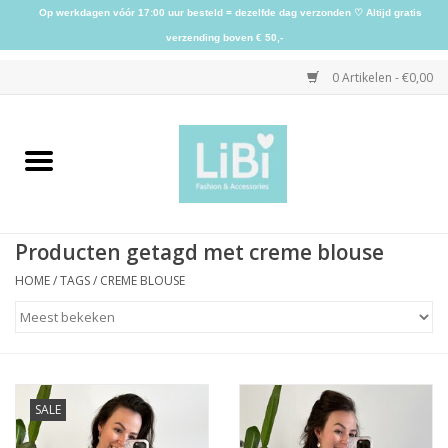
Op werkdagen vóór 17:00 uur besteld = dezelfde dag verzonden ♡ Altijd gratis
verzending boven € 50,-
0 Artikelen - €0,00
Home
NIEUW
Producten getagd met creme blouse
Kleding
HOME
/
TAGS
/
CREME BLOUSE
Schoenen
Sieraden
SALE
Accessoires