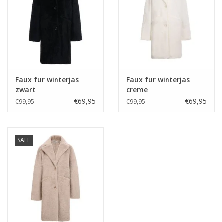
Home deco
SALE
Herensokken
Faux fur winterjas
Faux fur winterjas
zwart
creme
€69,95
€69,95
€99,95
€99,95
SALE