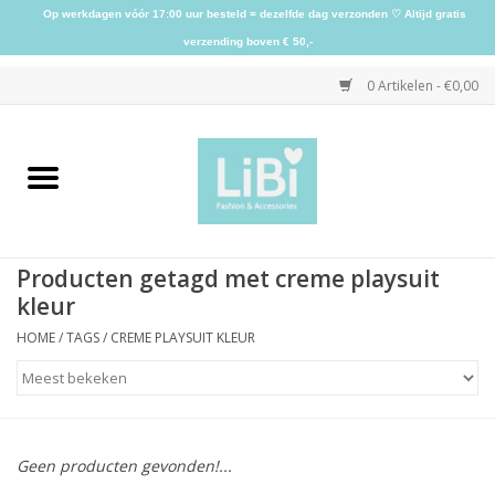
Op werkdagen vóór 17:00 uur besteld = dezelfde dag verzonden ♡ Altijd gratis
verzending boven € 50,-
0 Artikelen - €0,00
Home
NIEUW
Producten getagd met creme playsuit
Kleding
kleur
HOME
/
TAGS
/
CREME PLAYSUIT KLEUR
Schoenen
Sieraden
Geen producten gevonden!...
Accessoires