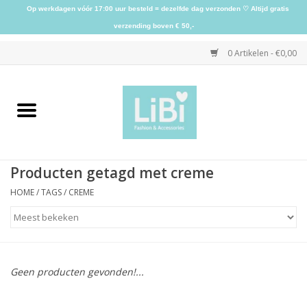
Op werkdagen vóór 17:00 uur besteld = dezelfde dag verzonden ♡ Altijd gratis
verzending boven € 50,-
0 Artikelen - €0,00
Home
NIEUW
Producten getagd met creme
Kleding
HOME
/
TAGS
/
CREME
Schoenen
Sieraden
Geen producten gevonden!...
Accessoires