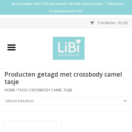
Op werkdagen vóór 17:00 uur besteld = dezelfde dag verzonden ♡ Altijd gratis
verzending boven € 50,-
0 Artikelen - €0,00
Home
NIEUW
Producten getagd met crossbody camel
Kleding
tasje
HOME
/
TAGS
/
CROSSBODY CAMEL TASJE
Schoenen
Sieraden
Accessoires