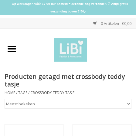
Op werkdagen vóór 17:00 uur besteld = dezelfde dag verzonden ♡ Altijd gratis
verzending boven € 50,-
0 Artikelen - €0,00
Home
NIEUW
Producten getagd met crossbody teddy
Kleding
tasje
HOME
/
TAGS
/
CROSSBODY TEDDY TASJE
Schoenen
Sieraden
Accessoires