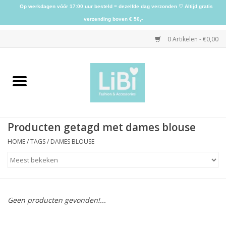
Op werkdagen vóór 17:00 uur besteld = dezelfde dag verzonden ♡ Altijd gratis
verzending boven € 50,-
0 Artikelen - €0,00
Home
NIEUW
Producten getagd met dames blouse
Kleding
HOME
/
TAGS
/
DAMES BLOUSE
Schoenen
Sieraden
Geen producten gevonden!...
Accessoires