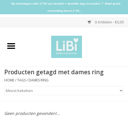
Op werkdagen vóór 17:00 uur besteld = dezelfde dag verzonden ♡ Altijd gratis
verzending boven € 50,-
0 Artikelen - €0,00
Home
NIEUW
Producten getagd met dames ring
Kleding
HOME
/
TAGS
/
DAMES RING
Schoenen
Sieraden
Geen producten gevonden!...
Accessoires