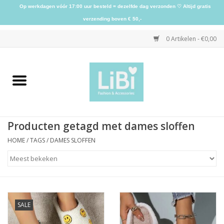
Op werkdagen vóór 17:00 uur besteld = dezelfde dag verzonden ♡ Altijd gratis
verzending boven € 50,-
0 Artikelen - €0,00
Home
NIEUW
Producten getagd met dames sloffen
Kleding
HOME
/
TAGS
/
DAMES SLOFFEN
Schoenen
Sieraden
SALE
Accessoires