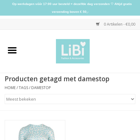
Op werkdagen vóór 17:00 uur besteld = dezelfde dag verzonden ♡ Altijd gratis
verzending boven € 50,-
0 Artikelen - €0,00
Home
NIEUW
Producten getagd met damestop
Kleding
HOME
/
TAGS
/
DAMESTOP
Schoenen
Sieraden
Accessoires