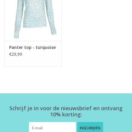
Home deco
SALE
Herensokken
Panter top - turquoise
€29,99
Schrijf je in voor de nieuwsbrief en ontvang
10% korting:
INSCHRIJVEN