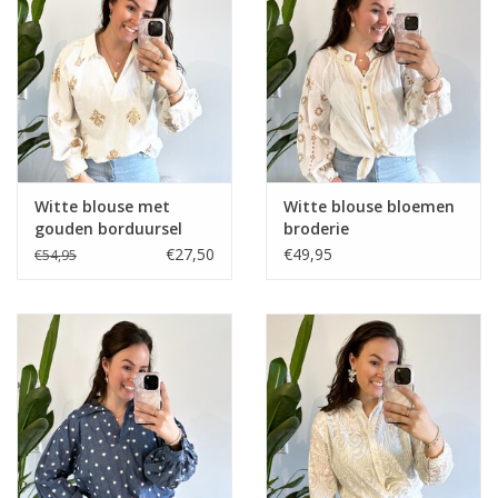
Home deco
SALE
Herensokken
Witte blouse met
Witte blouse bloemen
gouden borduursel
broderie
€27,50
€49,95
€54,95