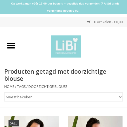
Op werkdagen vóór 17:00 uur besteld = dezelfde dag verzonden ♡ Altijd gratis
verzending boven € 50,-
0 Artikelen - €0,00
Home
NIEUW
Producten getagd met doorzichtige
Kleding
blouse
HOME
/
TAGS
/
DOORZICHTIGE BLOUSE
Schoenen
Sieraden
SALE
Accessoires