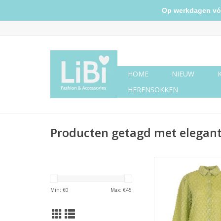
Op werkdagen vóór 
HOME
NIEUW
HERENSOKKEN
Producten getagd met elegan
Blouse vlokjes -
TOEVOEGEN AAN WI
Min: €
0
Max: €
45