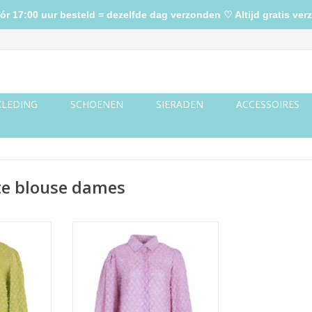
17:00 uur besteld = dezelfde dag verzonden ♡ Altijd gratis verz
KLEDING
SCHOENEN
SIERADEN
ACCESSOIRES
te blouse dames
 groen
Blouse vlokjes - lila
NKELWAGEN
TOEVOEGEN AAN WINKELWAGEN