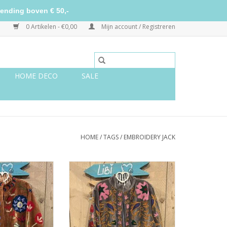
ending boven € 50,-
0 Artikelen - €0,00
Mijn account / Registreren
HOME DECO
SALE
HOME
/
TAGS
/
EMBROIDERY JACK
 jasje – camel
Suzani velvet jasje – grijs
deren
bladeren