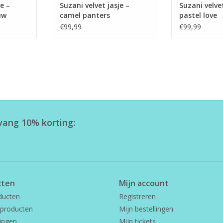
e –
Suzani velvet jasje –
Suzani velvet
uw
camel panters
pastel love
€99,99
€99,99
tvang 10% korting:
cten
Mijn account
ducten
Registreren
producten
Mijn bestellingen
ingen
Mijn tickets