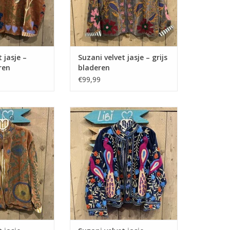
 jasje –
Suzani velvet jasje – grijs
ren
bladeren
€99,99
 jasje – camel
Suzani velvet jasje – donkerblauw
emen
vogel