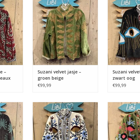
e –
Suzani velvet jasje –
Suzani velvet
deaux
groen beige
zwart oog
€99,99
€99,99
grijs blauw
Suzani velvet jasje – ecru
Suzani velvet
bloemen
blo
NKELWAGEN