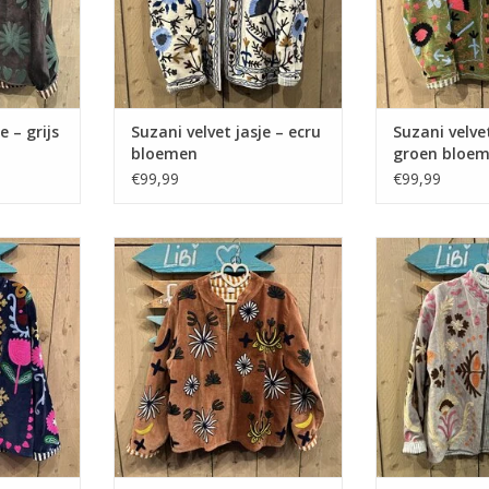
e – grijs
Suzani velvet jasje – ecru
Suzani velvet
bloemen
groen bloe
€99,99
€99,99
 donkerblauw
Suzani velvet jasje – camel
Suzani velvet ja
panters
l
NKELWAGEN
TOEVOEGEN AA