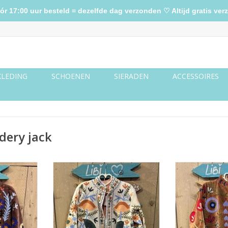
17:00 uur besteld = dezelfde dag verzonden ♡ Altijd gratis verz
KLEDING
SCHOENEN
SIERADEN
ACCESSOIRES
dery jack
 bruin love
Suzani velvet jasje – ecru
Suzani velvet
bloemen oranje
bla