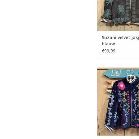
Suzani velvet jasj
blauw
€99,99
Suzani velvet jasje –
pauw
TOEVOEGEN AAN WI