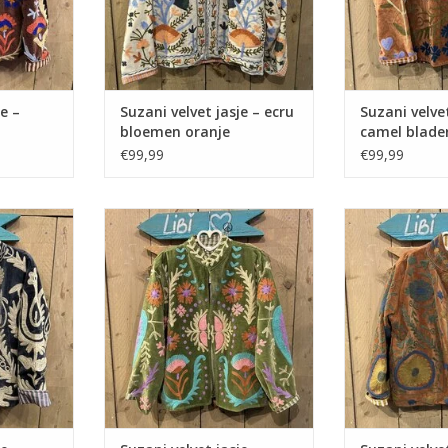
e –
Suzani velvet jasje – ecru
Suzani velvet
bloemen oranje
camel blade
€99,99
€99,99
blauw creme
Suzani velvet jasje – groen pastel
Suzani velvet
love
blo
NKELWAGEN