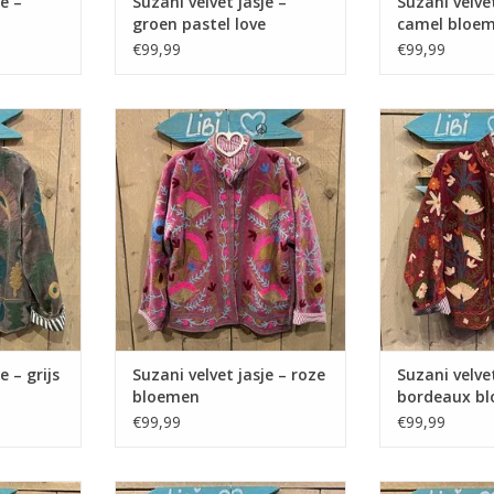
e –
Suzani velvet jasje –
Suzani velvet
groen pastel love
camel bloe
€99,99
€99,99
 – grijs
Suzani velvet jasje – roze
Suzani velvet 
bloemen
blo
TOEVOEGEN AAN WINKELWAGEN
e – grijs
Suzani velvet jasje – roze
Suzani velvet
bloemen
bordeaux b
€99,99
€99,99
panterprint
Suzani velvet jasje – groen beige
Suzani velvet j