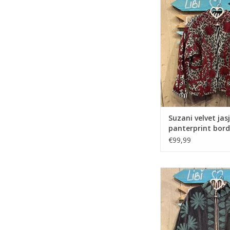
bordeaux
Suzani velvet jasj
panterprint bor
€99,99
Suzani velvet jasje – 
TOEVOEGEN AAN WI