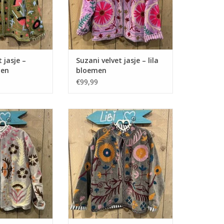
 jasje –
Suzani velvet jasje – lila
men
bloemen
€99,99
sje – grijs pastel
Suzani velvet jasje – grijs vogels
ove
N WINKELWAGEN