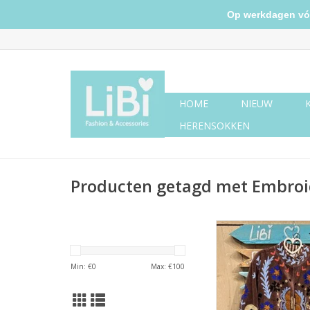
Op werkdagen vóór 
HOME
NIEUW
HERENSOKKEN
Producten getagd met Embroi
Suzani velvet jasje –
Min: €
0
Max: €
100