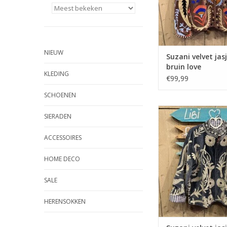
NIEUW
Suzani velvet jasj
bruin love
KLEDING
€99,99
SCHOENEN
Suzani velvet jasje – 
SIERADEN
TOEVOEGEN AAN WI
ACCESSOIRES
HOME DECO
SALE
HERENSOKKEN