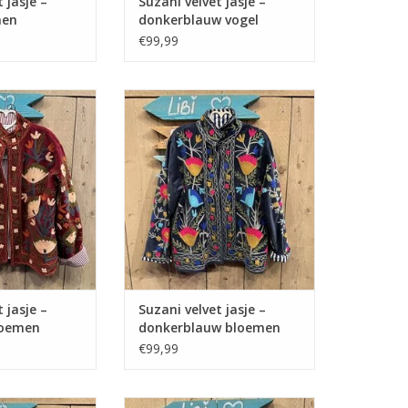
 jasje –
Suzani velvet jasje –
men
donkerblauw vogel
€99,99
jasje – bordeaux
Suzani velvet jasje – donkerblauw
emen
bloemen
 jasje –
Suzani velvet jasje –
loemen
donkerblauw bloemen
€99,99
asje – zwart oog
Suzani velvet jasje – blauw beige