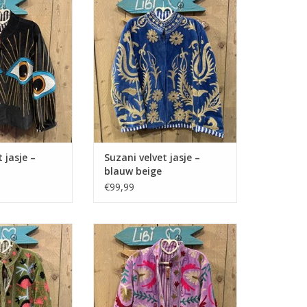
 jasje –
Suzani velvet jasje –
blauw beige
€99,99
 jasje – groen
Suzani velvet jasje – lila bloemen
emen
TOEVOEGEN AAN WINKELWAGEN