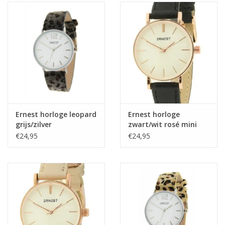
Home deco
SALE
Herensokken
Ernest horloge leopard
Ernest horloge
grijs/zilver
zwart/wit rosé mini
€24,95
€24,95