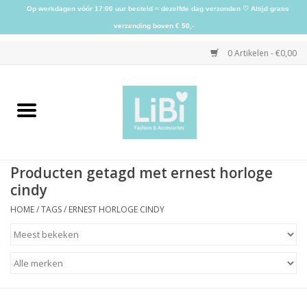
Op werkdagen vóór 17:00 uur besteld = dezelfde dag verzonden ♡ Altijd gratis
verzending boven € 50,-
0 Artikelen - €0,00
Home
NIEUW
Producten getagd met ernest horloge
Kleding
cindy
HOME
/
TAGS
/
ERNEST HORLOGE CINDY
Schoenen
Sieraden
Accessoires