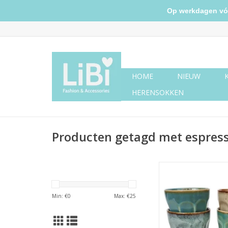
Op werkdagen vóór 
HOME
NIEUW
HERENSOKKEN
Producten getagd met espres
Koffie mokken set 
Min: €
0
Max: €
25