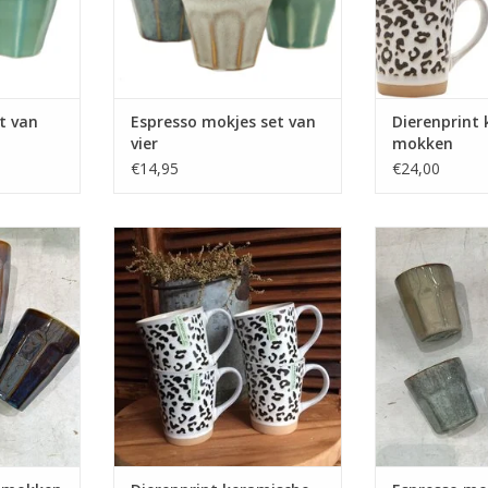
t van
Espresso mokjes set van
Dierenprint
vier
mokken
€14,95
€24,00
en set van
Dierenprint keramische panter
Espresso mokje
w
mokken
ni
TOEVOEGEN AAN WINKELWAGEN