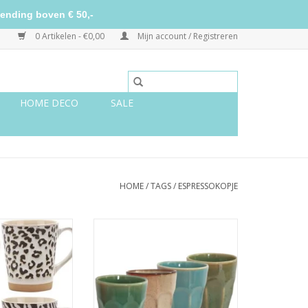
ending boven € 50,-
0 Artikelen - €0,00
Mijn account / Registreren
HOME DECO
SALE
HOME
/
TAGS
/
ESPRESSOKOPJE
ramische panter
Latte macchiato mokken set van
kken, 4 stuks
vier
N WINKELWAGEN