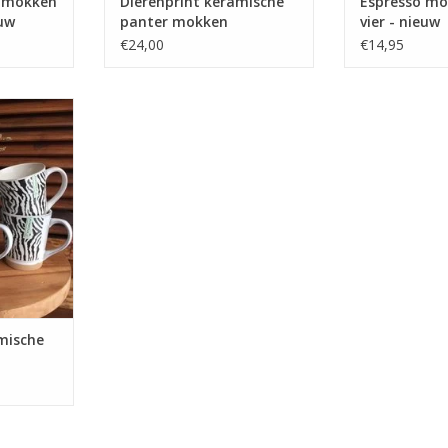
o mokken
Dierenprint keramische
Espresso mo
euw
panter mokken
vier - nieuw
€24,00
€14,95
che panter
NKELWAGEN
mische