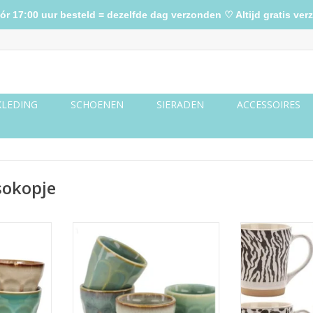
17:00 uur besteld = dezelfde dag verzonden ♡ Altijd gratis verz
KLEDING
SCHOENEN
SIERADEN
ACCESSOIRES
sokopje
van vier
Espresso mokjes set van vier
Dierenprint ke
en zebra mo
TOEVOEGEN AA