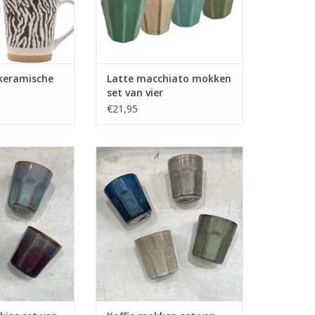
 keramische
Latte macchiato mokken
set van vier
€21,95
s set van vier -
Koffie mokken set van vier -
euw
nieuw