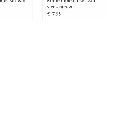
kjes set van
Koffie mokken set van
vier - nieuw
€17,95