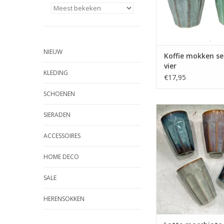
NIEUW
Koffie mokken se
vier
KLEDING
€17,95
SCHOENEN
Latte macchiato mokk
SIERADEN
vier - nieu
ACCESSOIRES
HOME DECO
SALE
HERENSOKKEN