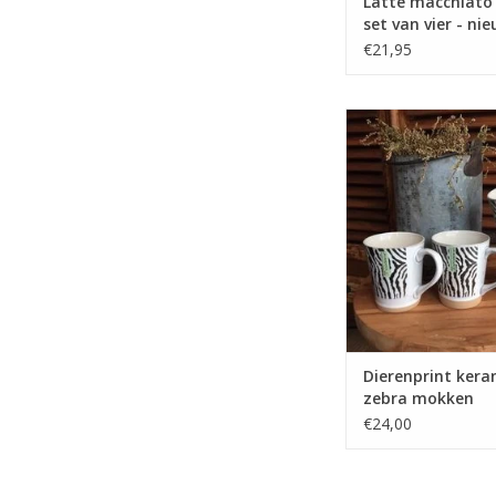
Latte macchiat
set van vier - ni
€21,95
Dierenprint keramis
mokken
TOEVOEGEN AAN WI
Dierenprint kera
zebra mokken
€24,00