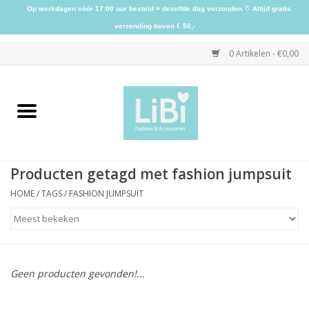
Op werkdagen vóór 17:00 uur besteld = dezelfde dag verzonden ♡ Altijd gratis
verzending boven € 50,-
0 Artikelen - €0,00
Home
NIEUW
Producten getagd met fashion jumpsuit
Kleding
HOME
/
TAGS
/
FASHION JUMPSUIT
Schoenen
Sieraden
Geen producten gevonden!...
Accessoires