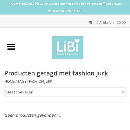
Op werkdagen vóór 17:00 uur besteld = dezelfde dag verzonden ♡ Altijd gratis
verzending boven € 50,-
0 Artikelen - €0,00
Home
NIEUW
Producten getagd met fashion jurk
Kleding
HOME
/
TAGS
/
FASHION JURK
Schoenen
Sieraden
Geen producten gevonden!...
Accessoires