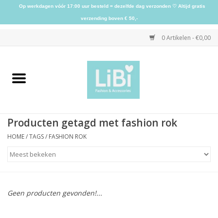
Op werkdagen vóór 17:00 uur besteld = dezelfde dag verzonden ♡ Altijd gratis
verzending boven € 50,-
0 Artikelen - €0,00
Home
NIEUW
Producten getagd met fashion rok
Kleding
HOME
/
TAGS
/
FASHION ROK
Schoenen
Sieraden
Geen producten gevonden!...
Accessoires