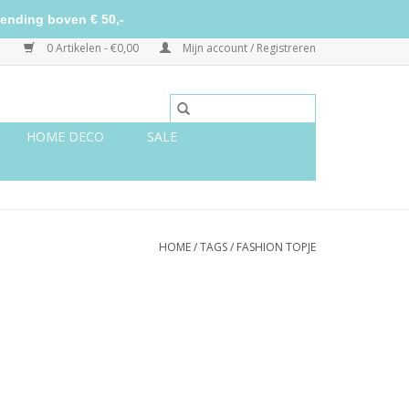
ending boven € 50,-
0 Artikelen - €0,00
Mijn account / Registreren
HOME DECO
SALE
HOME
/
TAGS
/
FASHION TOPJE