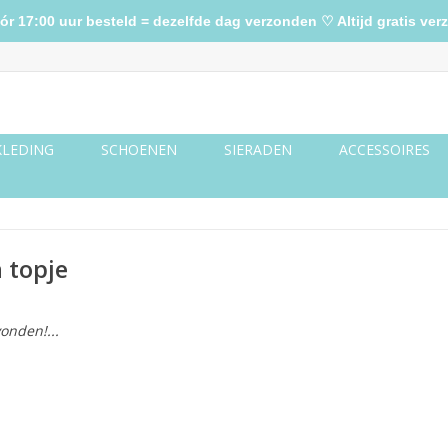
17:00 uur besteld = dezelfde dag verzonden ♡ Altijd gratis verz
KLEDING
SCHOENEN
SIERADEN
ACCESSOIRES
 topje
onden!...