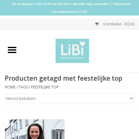
Op werkdagen vóór 17:00 uur besteld = dezelfde dag verzonden ♡ Altijd gratis
verzending boven € 50,-
0 Artikelen - €0,00
Home
NIEUW
Producten getagd met feestelijke top
Kleding
HOME
/
TAGS
/
FEESTELIJKE TOP
Schoenen
Sieraden
Accessoires