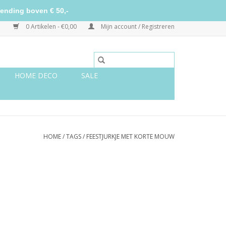
ending boven € 50,-
0 Artikelen - €0,00
Mijn account / Registreren
HOME DECO
SALE
HOME
/
TAGS
/
FEESTJURKJE MET KORTE MOUW