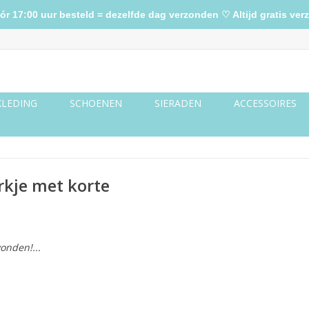
17:00 uur besteld = dezelfde dag verzonden ♡ Altijd gratis verz
KLEDING
SCHOENEN
SIERADEN
ACCESSOIRES
rkje met korte
onden!...