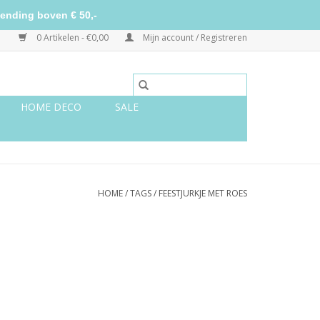
ending boven € 50,-
0 Artikelen - €0,00
Mijn account / Registreren
HOME DECO
SALE
HOME
/
TAGS
/
FEESTJURKJE MET ROES