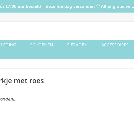
17:00 uur besteld = dezelfde dag verzonden ♡ Altijd gratis verz
KLEDING
SCHOENEN
SIERADEN
ACCESSOIRES
rkje met roes
onden!...