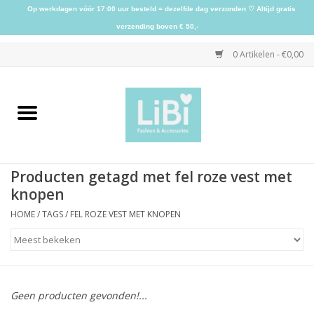
Op werkdagen vóór 17:00 uur besteld = dezelfde dag verzonden ♡ Altijd gratis
verzending boven € 50,-
0 Artikelen - €0,00
Home
NIEUW
Producten getagd met fel roze vest met
Kleding
knopen
HOME
/
TAGS
/
FEL ROZE VEST MET KNOPEN
Schoenen
Sieraden
Geen producten gevonden!...
Accessoires