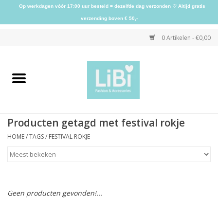
Op werkdagen vóór 17:00 uur besteld = dezelfde dag verzonden ♡ Altijd gratis
verzending boven € 50,-
0 Artikelen - €0,00
Home
NIEUW
Producten getagd met festival rokje
Kleding
HOME
/
TAGS
/
FESTIVAL ROKJE
Schoenen
Sieraden
Geen producten gevonden!...
Accessoires