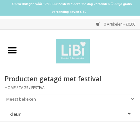
Op werkdagen vóór 17:00 uur besteld = dezelfde dag verzonden ♡ Altijd gratis
verzending boven € 50,-
0 Artikelen - €0,00
Home
NIEUW
Producten getagd met festival
Kleding
HOME
/
TAGS
/
FESTIVAL
Schoenen
Kleur
Sieraden
Accessoires