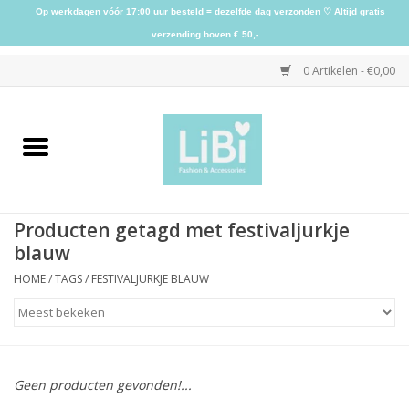
Op werkdagen vóór 17:00 uur besteld = dezelfde dag verzonden ♡ Altijd gratis
verzending boven € 50,-
0 Artikelen - €0,00
Home
NIEUW
Producten getagd met festivaljurkje
Kleding
blauw
HOME
/
TAGS
/
FESTIVALJURKJE BLAUW
Schoenen
Sieraden
Geen producten gevonden!...
Accessoires