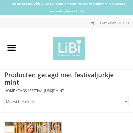
Op werkdagen vóór 17:00 uur besteld = dezelfde dag verzonden ♡ Altijd gratis
verzending boven € 50,-
0 Artikelen - €0,00
Home
NIEUW
Producten getagd met festivaljurkje
Kleding
mint
HOME
/
TAGS
/
FESTIVALJURKJE MINT
Schoenen
Sieraden
Accessoires