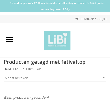
Op werkdagen vóór 17:00 uur besteld = dezelfde dag verzonden ♡ Altijd gratis
verzending boven € 50,-
0 Artikelen - €0,00
Home
NIEUW
Producten getagd met fetivaltop
Kleding
HOME
/
TAGS
/
FETIVALTOP
Schoenen
Sieraden
Geen producten gevonden!...
Accessoires