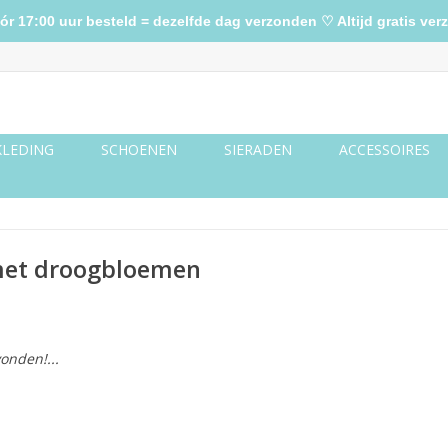
17:00 uur besteld = dezelfde dag verzonden ♡ Altijd gratis verz
KLEDING
SCHOENEN
SIERADEN
ACCESSOIRES
 met droogbloemen
onden!...