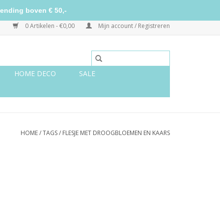
ending boven € 50,-
0 Artikelen - €0,00
Mijn account / Registreren
HOME DECO
SALE
HOME
/
TAGS
/
FLESJE MET DROOGBLOEMEN EN KAARS